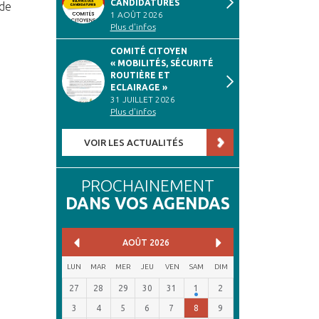
CANDIDATURES
 de
1 AOÛT 2026
Plus d'infos
COMITÉ CITOYEN
« MOBILITÉS, SÉCURITÉ
ROUTIÈRE ET
ECLAIRAGE »
31 JUILLET 2026
Plus d'infos
VOIR LES ACTUALITÉS
PROCHAINEMENT
DANS VOS AGENDAS
AOÛT
2026
LUN
MAR
MER
JEU
VEN
SAM
DIM
27
28
29
30
31
1
2
3
4
5
6
7
8
9