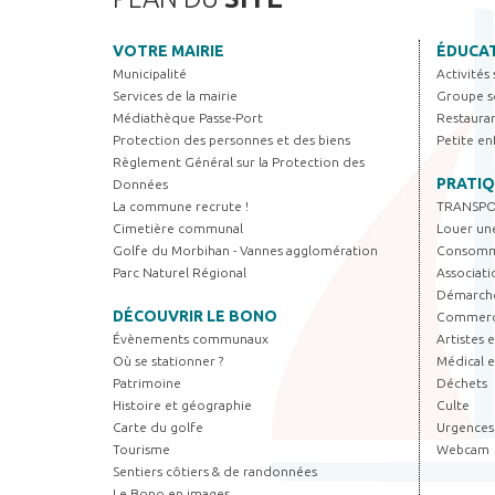
VOTRE MAIRIE
ÉDUCAT
Municipalité
Activités
Services de la mairie
Groupe sc
Médiathèque Passe-Port
Restauran
Protection des personnes et des biens
Petite en
Règlement Général sur la Protection des
PRATI
Données
La commune recrute !
TRANSPO
Cimetière communal
Louer une
Golfe du Morbihan - Vannes agglomération
Consomma
Parc Naturel Régional
Associati
Démarche
DÉCOUVRIR LE BONO
Commerça
Évènements communaux
Artistes 
Où se stationner ?
Médical e
Patrimoine
Déchets
Histoire et géographie
Culte
Carte du golfe
Urgences
Tourisme
Webcam
Sentiers côtiers & de randonnées
Le Bono en images