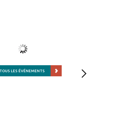
SORTIE FOUILLE AVEC LES ADOS
24 AOÛT 2026 À 10H00
 TOUS LES ÉVÉNEMENTS