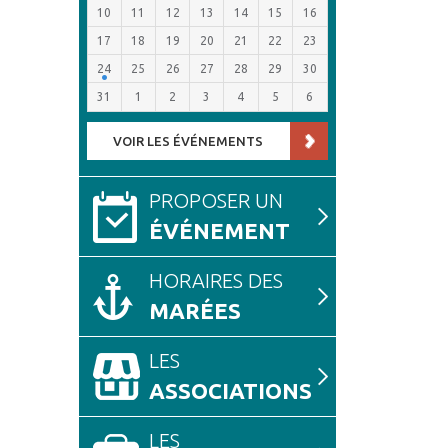
10
11
12
13
14
15
16
17
18
19
20
21
22
23
24
25
26
27
28
29
30
31
1
2
3
4
5
6
VOIR LES ÉVÉNEMENTS
PROPOSER UN
ÉVÉNEMENT
HORAIRES DES
MARÉES
LES
ASSOCIATIONS
LES