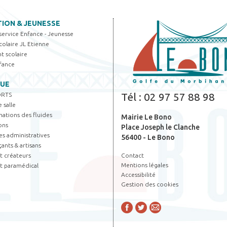
ION & JEUNESSE
 service Enfance - Jeunesse
olaire JL Etienne
t scolaire
fance
QUE
Tél :
02 97 57 88 98
RTS
 salle
tions des fluides
Mairie Le Bono
ons
Place Joseph le Clanche
s administratives
56400 - Le Bono
nts & artisans
et créateurs
Contact
Mentions légales
t paramédical
Accessibilité
Gestion des cookies