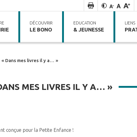
RE
DÉCOUVRIR
EDUCATION
LIENS
RIE
LE BONO
& JEUNESSE
PRA
 « Dans mes livres il y a… »
DANS MES LIVRES IL Y A… »
nt conçue pour la Petite Enfance !