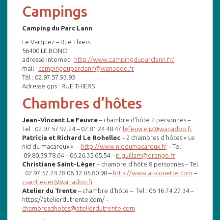
Campings
Camping du Parc Lann
Le Varquez – Rue Thiers
56400 LE BONO
adresse internet :
http://www.campingduparclann.fr/
mail :
campingduparclann@wanadoo.fr
Tél : 02.97.57.93.93
Adresse gps : RUE THIERS
Chambres d’hôtes
Jean-Vincent Le Feuvre
– chambre d’hôte 2 personnes –
Tel : 02.97.57.97.24 – 07.81.24.48.47
lefeuvre.jv@wanadoo.fr
Patricia et Richard Le Rohellec
– 2 chambres d’hôtes « Le
nid du macareux » –
http://www.niddumacareux.fr
– Tel
:09.80.39.78.64 – 06.26.35.65.54 –
p.guillam@orange.fr
Christiane Saint-Léger
– chambre d’hôte 8 personnes – Tel
: 02.97.57.24.78 06.12.05.80.98 –
http://www.ar-couette.com
–
csaintleger@wanadoo.fr
Atelier du Trente
– chambre d’hôte – Tel : 06 16 74 27 34 –
https://atelierdutrente.com/ –
chambresdhotes@atelierdutrente.com