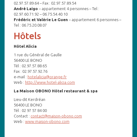
02.97.57.89.64 – Fax : 02.97.57.89.54
André Laigo
– appartement 4 personnes – Tel :
02.97.60.71.92 – 06.75.54.40.10
Frédéric et Valérie Le Guen
– appartement 6 personnes –
Tel : 06.75.20.08.07
Hôtels
Hôtel Alicia
1 rue du Général de Gaulle
56400 LE BONO
Tél : 02.97.57.88.65
Fax : 02.97.57.92.76
e-mail :
hotelalicia@orange.fr
Web :
http://www.hotel-alicia.com
La Maison OBONO Hôtel restaurant & spa
Lieu-dit Kerdréan
56400 LE BONO
Tél : 02 97 57 84 00
Contact :
contact@maison-obono.com
Web :
www.maison-obono.com