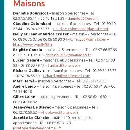
Maisons
Danielle Boursicot
– maison 6 personnes – Tel :
02.97.57.95.11 – 06.70.19.51.39 –
daniele56@neuf.fr
Claudine Colombani
– maison – 6 personnes – Tel : 02 90 10
25 44 – 06 04 49 32 77 –
claudine.colombani@laposte.net
Nelly et Jean-Maurice Crozet
– maison – 2 personnes – Tel
06 08 96 75 07 ou 06 08 60 90 04 –
tynelly56@gmail.com
–
http://www.tynelly56.fr
Brigitte Gaudin
– maison 4-5 personnes – Tel : 02.97.66.57.99
ou 06.72.81.37.35 –
chris.gaudin2@wanadoo.fr
Lucien Gelard
– maisons 6 et 8 personnes – Tel : 02 97 57 93
93 – 07 88 00 79 47 –
l.gelard@orange.fr
Richard Guillevic
– maison 6 personnes – Tel : 02 99 71 38 77
– 07 67 94 55 70 –
richard.guillevic@gmail.com
Marc Hervé
– maison 6 personnes – Tel : 06 99 42 94 25
André Laigo
– maison 4 personnes – Tel : 02 97 60 71 92 – 06
75 51 40 10
Gilles Lainé
– maison 4 personnes – Tel : 02.98.62.16.82 –
06.73.47.60.92
Jean-Yves Le Blévec
– maison 6 personnes – Tel :
06.12.70.59.62 –
jyfleblevec@orange.fr
Josette Le Clanche
– maison 10 personnes ou
appartement – Tel : 06 85 67 31 79 –
josetteleclanche@hotmail.fr