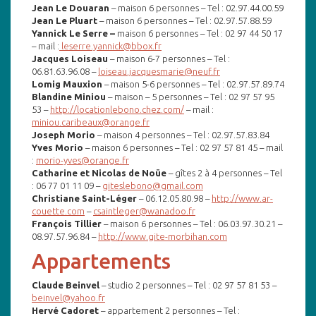
Jean Le Douaran
– maison 6 personnes – Tel : 02.97.44.00.59
Jean Le Pluart
– maison 6 personnes – Tel : 02.97.57.88.59
Yannick Le Serre –
maison 6 personnes – Tel : 02 97 44 50 17
– mail :
leserre.yannick@bbox.fr
Jacques Loiseau
– maison 6-7 personnes – Tel :
06.81.63.96.08 –
loiseau.jacquesmarie@neuf.fr
Lomig Mauxion
– maison 5-6 personnes – Tel : 02.97.57.89.74
Blandine Miniou
– maison – 5 personnes – Tel : 02 97 57 95
53 –
http://locationlebono.chez.com/
– mail :
miniou.caribeaux@orange.fr
Joseph Morio
– maison 4 personnes – Tel : 02.97.57.83.84
Yves Morio
– maison 6 personnes – Tel : 02 97 57 81 45 – mail
:
morio-yves@orange.fr
Catharine et Nicolas de Noüe
– gîtes 2 à 4 personnes – Tel
: 06 77 01 11 09 –
giteslebono@gmail.com
Christiane Saint-Léger
– 06.12.05.80.98 –
http://www.ar-
couette.com
–
csaintleger@wanadoo.fr
François Tillier
– maison 6 personnes – Tel : 06.03.97.30.21 –
08.97.57.96.84 –
http://www.gite-morbihan.com
Appartements
Claude Beinvel
– studio 2 personnes – Tel : 02 97 57 81 53 –
beinvel@yahoo.fr
Hervé Cadoret
– appartement 2 personnes – Tel :